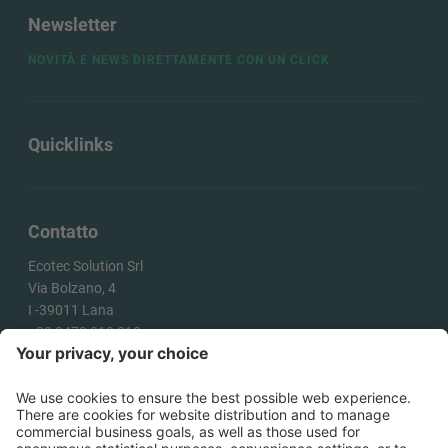
Newsletter
NOVITÀ E NEWS DIRETTAMENTE CON UN CLICK
Quicklinks
Contatto
Ecotec Solution Srl
Via Bolzano, 4
I -
39011
Lana
+39 0473 313 010
info@ecotecsolution.com
COME ARRIVARE