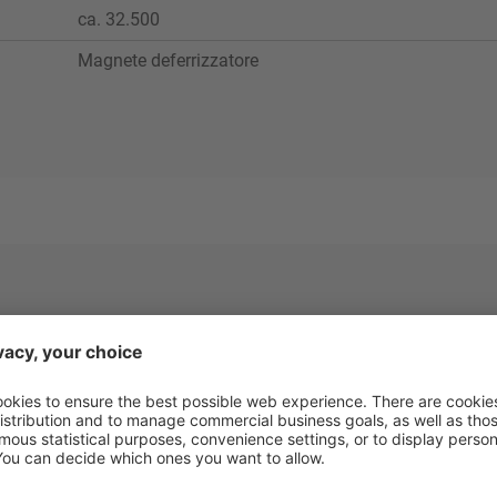
ca. 32.500
Magnete deferrizzatore
a HAMMEL 850 D cingolato usato