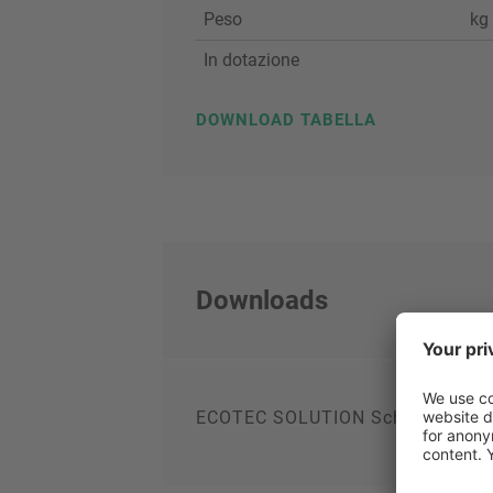
Peso
kg
In dotazione
DOWNLOAD TABELLA
Downloads
ECOTEC SOLUTION Scheda tecnic