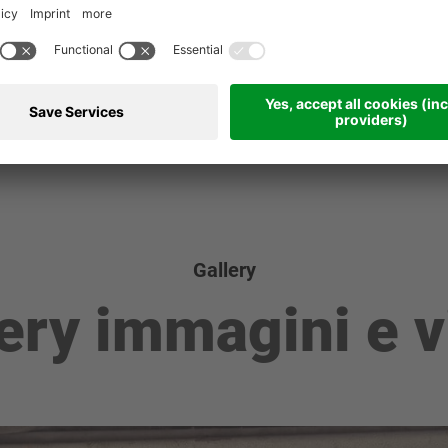
Gallery
ery immagini e 