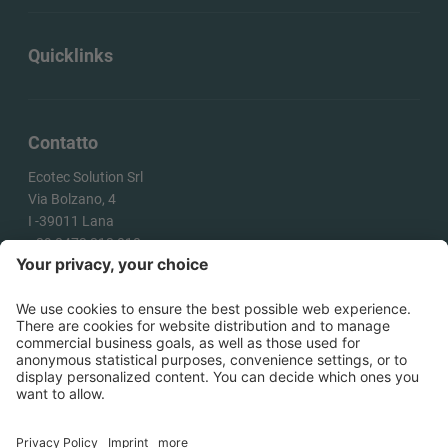
Quicklinks
Contatto
Ecotec Solution Srl
Via Bolzano, 4
I -
39011
Lana
+39 0473 313 010
info@ecotecsolution.com
COME ARRIVARE