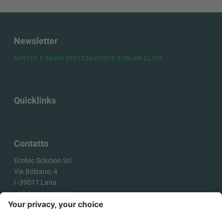
Newsletter
NOVITÀ E NEWS DIRETTAMENTE CON UN CLICK
Quicklinks
Contatto
Ecotec Solution Srl
Via Bolzano, 4
I -
39011
Lana
+39 0473 313 010
info@ecotecsolution.com