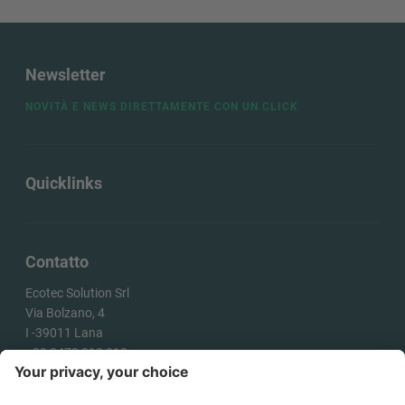
Newsletter
NOVITÀ E NEWS DIRETTAMENTE CON UN CLICK
Quicklinks
Contatto
Ecotec Solution Srl
Via Bolzano, 4
I -
39011
Lana
+39 0473 313 010
info@ecotecsolution.com
COME ARRIVARE