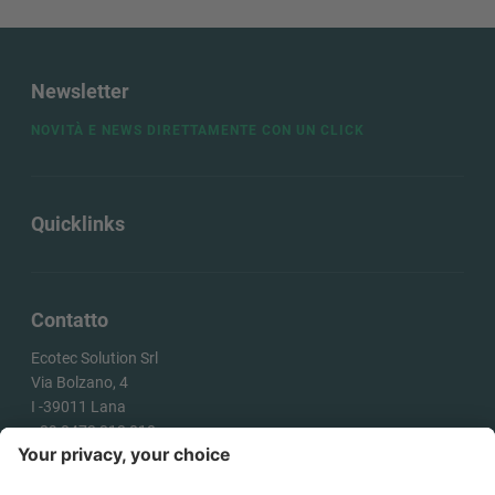
Newsletter
NOVITÀ E NEWS DIRETTAMENTE CON UN CLICK
Quicklinks
Contatto
Ecotec Solution Srl
Via Bolzano, 4
I -
39011
Lana
+39 0473 313 010
info@ecotecsolution.com
COME ARRIVARE