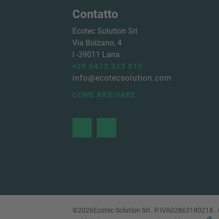
Contatto
Ecotec Solution Srl
Via Bolzano, 4
I -
39011
Lana
+39 0473 313 010
info@ecotecsolution.com
COME ARRIVARE
©
2026
Ecotec Solution Srl .
P.IVA
02863180218
.