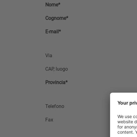
Nome*
Cognome*
E-mail*
Via
CAP, luogo
Provincia*
Telefono
Fax