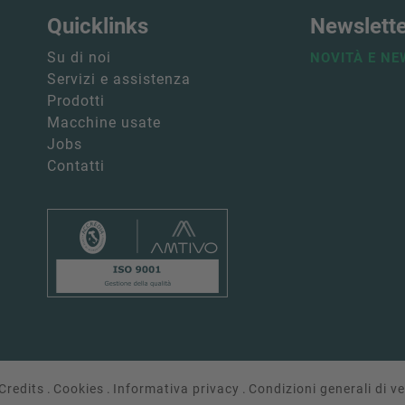
Quicklinks
Newslett
Su di noi
NOVITÀ E NE
Servizi e assistenza
Prodotti
Macchine usate
Jobs
Contatti
Credits
.
Cookies
.
Informativa privacy
.
Condizioni generali di v