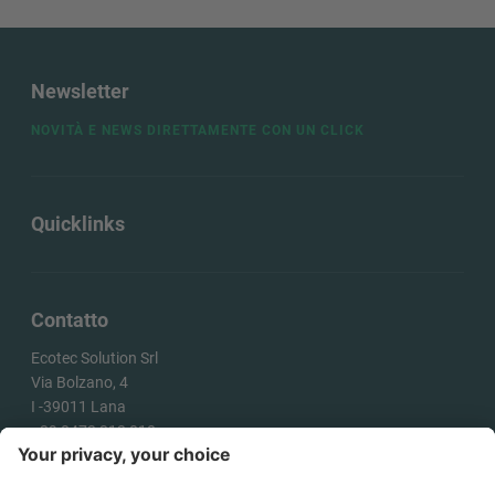
Newsletter
NOVITÀ E NEWS DIRETTAMENTE CON UN CLICK
Quicklinks
Contatto
Ecotec Solution Srl
Via Bolzano, 4
I -
39011
Lana
+39 0473 313 010
info@ecotecsolution.com
COME ARRIVARE