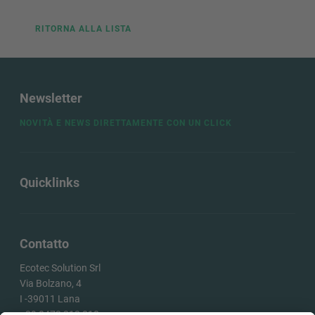
INFORMA
RITORNA ALLA LISTA
RICHIEST
Newsletter
NOVITÀ E NEWS DIRETTAMENTE CON UN CLICK
Quicklinks
Contatto
Ecotec Solution Srl
Via Bolzano, 4
I -
39011
Lana
+39 0473 313 010