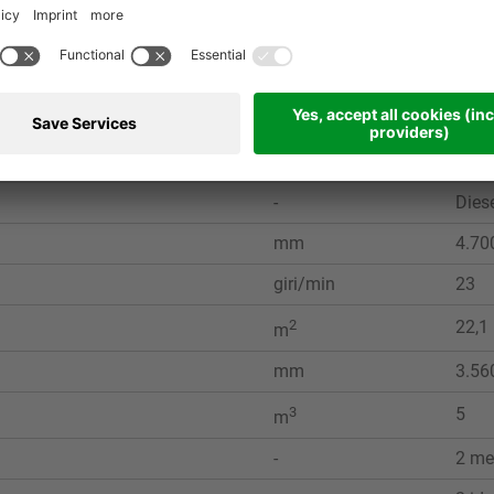
U.M.
MPB 
kW
55
-
Diese
mm
4.700
giri/min
23
2
22,1
m
mm
3.560
3
5
m
-
2 me