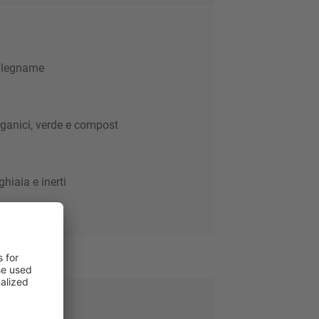
 legname
organici, verde e compost
ghiaia e inerti