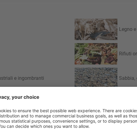
Legno e
Rifiuti 
ustriali e ingombranti
Sabbia, 