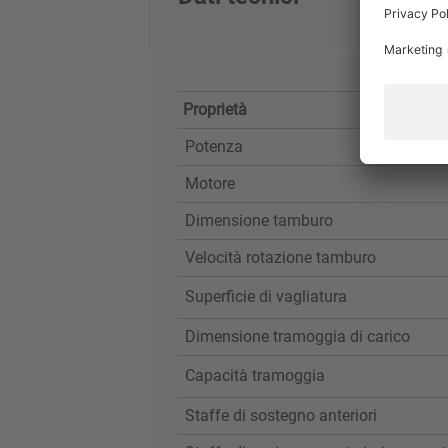
Proprietà
Potenza
Motore
Dimensione tamburo
Velocità rotazione tamburo
Superficie di vagliatura
Dimensione tramoggia di carico
Capacità tramoggia
Staffe di sostegno anteriori