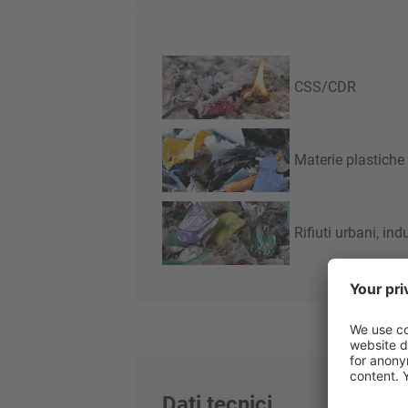
CSS/CDR
Materie plastiche
Rifiuti urbani, ind
Dati tecnici