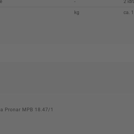
te
-
2 idr
kg
ca. 1
a Pronar MPB 18.47/1