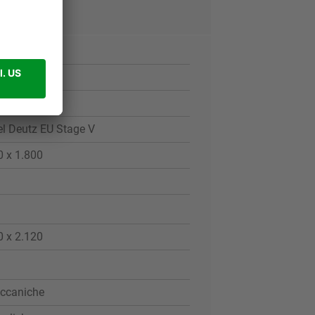
18.47/1
l Deutz EU Stage V
 x 1.800
 x 2.120
ccaniche