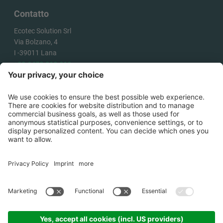
Contatto
Ecotec Solution Srl
Via Bolzano, 4
I -
39011
Lana
+39 0473 313 010
info@ecotecsolution.com
COME ARRIVARE
©
2026
Ecotec Solution Srl .
P.IVA
02863180218
.
Credits
.
Cookies
.
Informativa