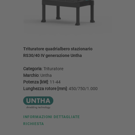
Trituratore quadrialbero stazionario
RS30/40 IV generazione Untha
Refere
Aglio
Categoria
: Trituratore
peri
Marchio
: Untha
UNT
Potenza [kW]
: 11-44
Lunghezza rotore [mm]
: 450/750/1.000
INFORMAZIONI DETTAGLIATE
RICHIESTA