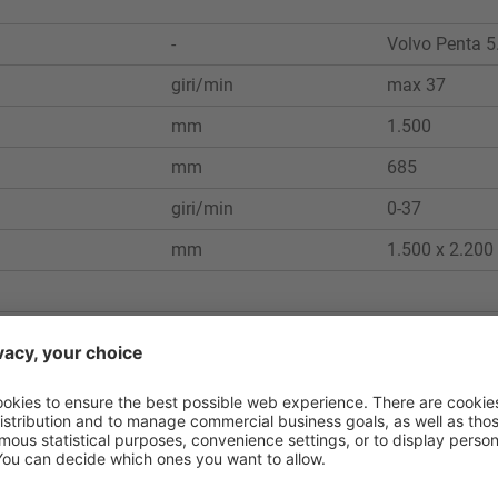
-
Volvo Penta 5.
giri/min
max 37
mm
1.500
mm
685
giri/min
0-37
mm
1.500 x 2.200
mm
2.400
kg
15.000