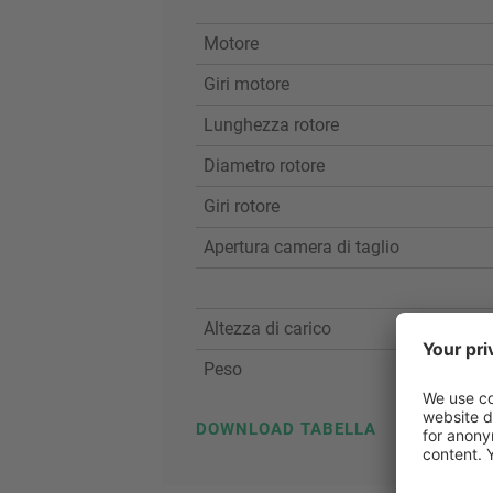
Motore
Giri motore
Lunghezza rotore
Diametro rotore
Giri rotore
Apertura camera di taglio
Altezza di carico
Peso
DOWNLOAD TABELLA