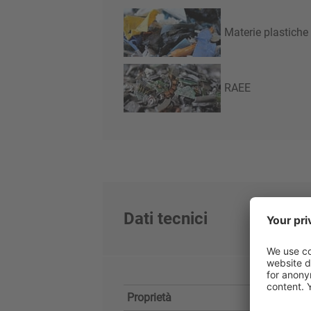
Materie plastiche
RAEE
Dati tecnici
Proprietà