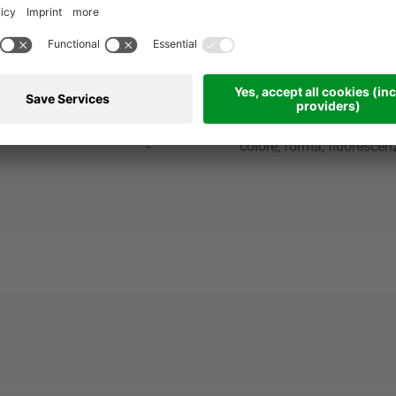
-
2-3
ne
-
VIS, NIR, UV, induzione
mm
fino a 2.000
mm
1-300
-
colore, forma, fluorescenz