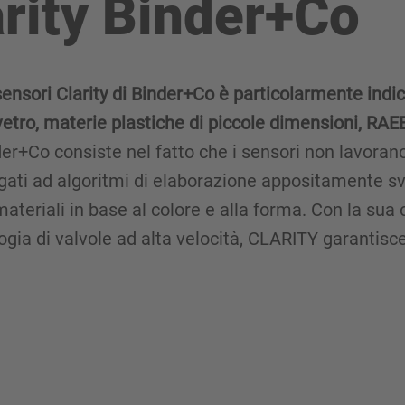
arity Binder+Co
sensori Clarity di Binder+Co è particolarmente indi
di vetro, materie plastiche di piccole dimensioni, RAE
der+Co consiste nel fatto che i sensori non lavoran
legati ad algoritmi di elaborazione appositamente s
eriali in base al colore e alla forma. Con la sua 
ogia di valvole ad alta velocità, CLARITY garantisce