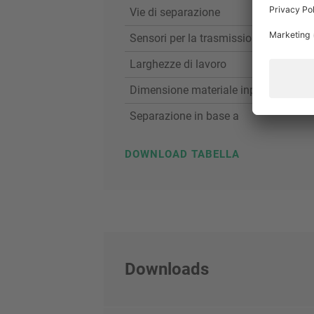
Vie di separazione
Sensori per la trasmissione/riflessio
Larghezze di lavoro
Dimensione materiale input
Separazione in base a
DOWNLOAD TABELLA
Downloads