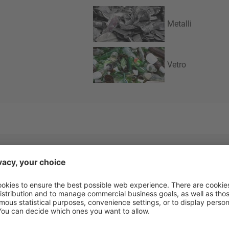
Metalli
Vetro
U.M.
Clarity a scivolo