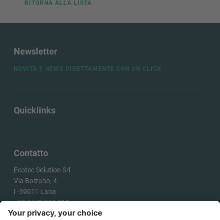
RITORNA ALLA LISTA
Newsletter
NOVITÀ E NEWS DIRETTAMENTE CON UN CLICK
Quicklinks
Contatto
Ecotec Solution Srl
Via Bolzano, 4
I -
39011
Lana
+39 0473 313 010
info@ecotecsolution.com