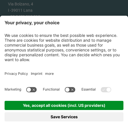
Via Bolzano, 4
I -
39011
Lana
+39 0473 313 010
info@ecotecsolution.com
COME ARRIVARE
©
2026
Ecotec Solution Srl .
P.IVA
02863180218
.
Credits
.
Cookies
.
Informativa
privacy
.
Condizioni generali di
vendita
.
Informativa erogazioni
pubbliche
.
Sitemap
.
produced by