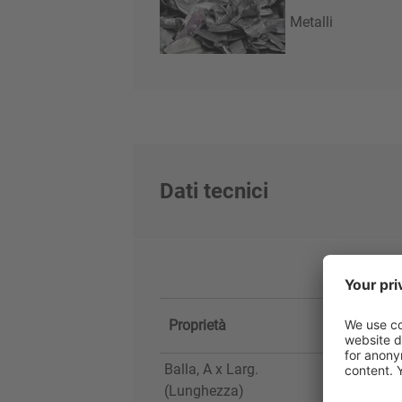
Metalli
Dati tecnici
Proprietà
Balla, A x Larg.
(Lunghezza)