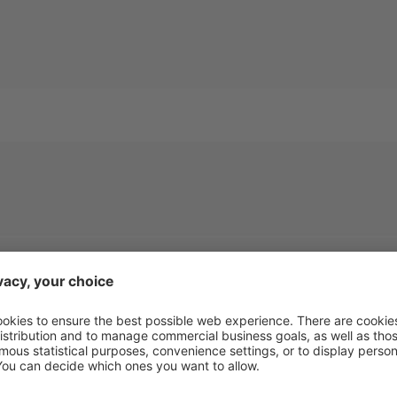
EtaPress 22-
U.M.
EtaPress 33-10
800
250 x 250
300 x 300
mm
(var.)
(var.)