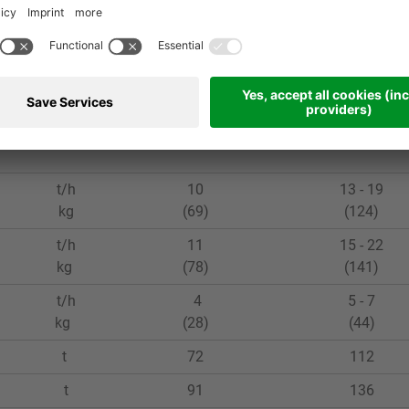
1 x 55
kW
1 x 55
1 x 90
2 x 55
s
25
23 - 34
137
101 - 149
t/h
10
13 - 19
kg
(69)
(124)
t/h
11
15 - 22
kg
(78)
(141)
t/h
4
5 - 7
kg
(28)
(44)
t
72
112
t
91
136