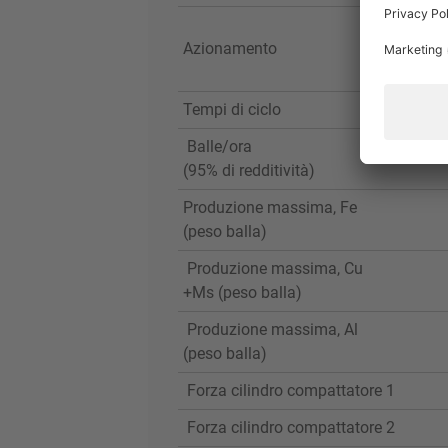
Azionamento
Tempi di ciclo
Balle/ora
(95% di redditività)
Produzione massima, Fe
(peso balla)
Produzione massima, Cu
+Ms (peso balla)
Produzione massima, Al
(peso balla)
Forza cilindro compattatore 1
Forza cilindro compattatore 2