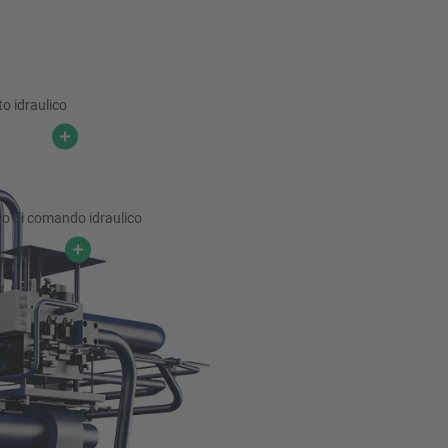
o idraulico
co di comando idraulico