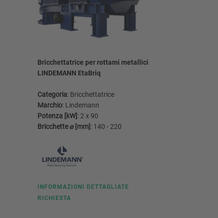
Bricchettatrice per rottami metallici
Pressa pe
LINDEMANN EtaBriq
LINDEMA
Categoria
: Bricchettatrice
Categoria
Marchio
: Lindemann
Marchio
:
Potenza [kW]
: 2 x 90
Potenza [
Bricchette ⌀ [mm]
: 140 - 220
Balla A x 
INFORMAZIONI DETTAGLIATE
INFORMA
RICHIESTA
RICHIEST