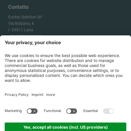
Contatto
Ecotec Solution Srl
Via Bolzano, 4
I -
39011
Lana
+39 0473 313 010
info@ecotecsolution.com
COME ARRIVARE
©
2026
Ecotec Solution Srl .
P.IVA
02863180218
.
Credits
.
Cookies
.
Informativa