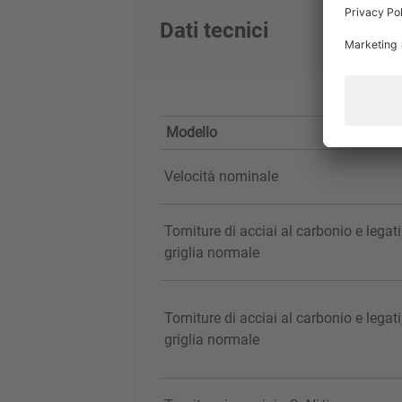
Dati tecnici
Modello
Velocità nominale
Torniture di acciai al carbonio e legati
griglia normale
Torniture di acciai al carbonio e legati
griglia normale