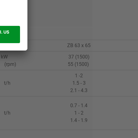
ZB 63 x 65
kW
37 (1500)
(rpm)
55 (1500)
1 -2
t/h
1.5 - 3
2.1 - 4.3
0.7 - 1.4
t/h
1 - 2
1.4 - 1.9