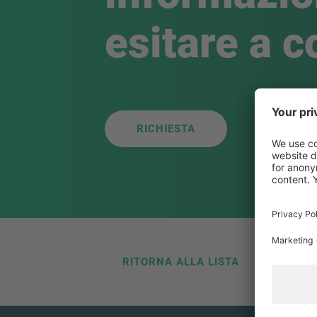
esitare a c
RICHIESTA
RITORNA ALLA LISTA