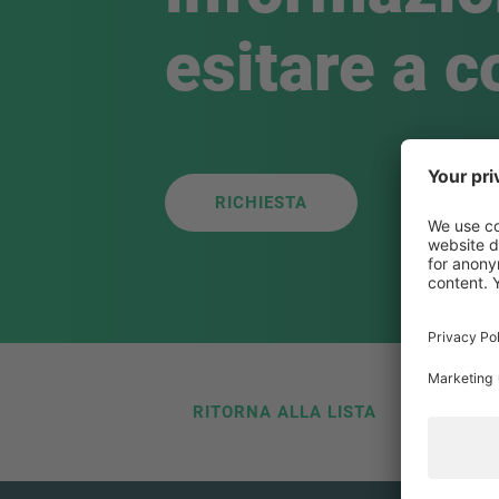
esitare a c
RICHIESTA
RITORNA ALLA LISTA