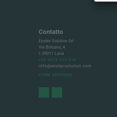
Contatto
Ecotec Solution Srl
Via Bolzano, 4
I -
39011
Lana
+39 0473 313 010
info@ecotecsolution.com
COME ARRIVARE