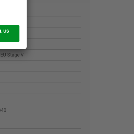
 EU Stage V
340