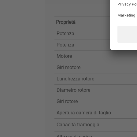
Proprietà
Potenza
Potenza
Motore
Giri motore
Lunghezza rotore
Diametro rotore
Giri rotore
Apertura camera di taglio
Capacità tramoggia
Altezza di carico