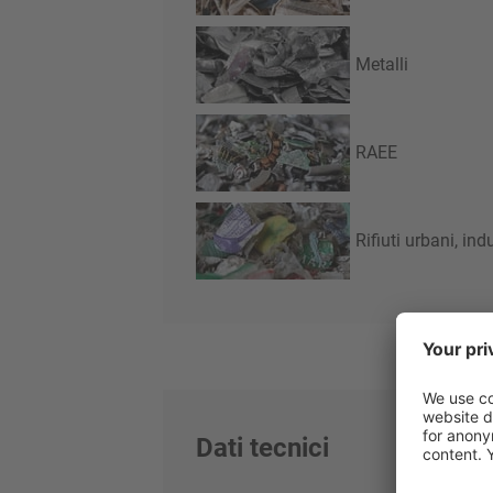
Metalli
RAEE
Rifiuti urbani, ind
Dati tecnici