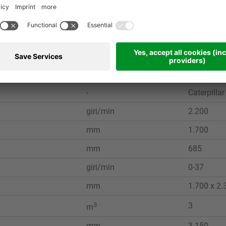
U.M.
MRW 2.85
kW
310
CV
416
-
Caterpillar
giri/min
2.200
mm
1.700
mm
685
giri/min
0-37
mm
1.700 x 2.
3
3
m
mm
3.150