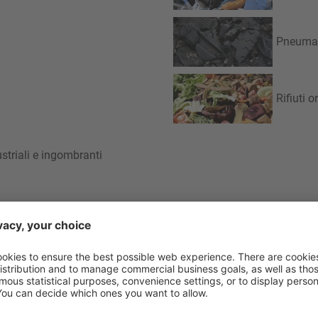
Pneumat
Rifiuti 
ustriali e ingombranti