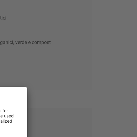
ici
organici, verde e compost