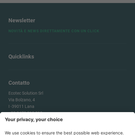
Newsletter
NOVITÀ E NEWS DIRETTAMENTE CON UN CLICK
Quicklinks
Contatto
Ecotec Solution Srl
Via Bolzano, 4
I -
39011
Lana
+39 0473 313 010
info@ecotecsolution.com
COME ARRIVARE