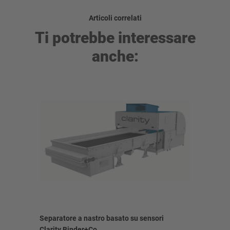
Articoli correlati
Ti potrebbe interessare
anche:
Separatore a nastro basato su sensori
Separator
Clarity Binder+Co
Clarity B