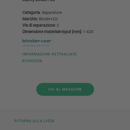
Categoria
: Separatore
Categoria
Marchio
: Binder+Co
Marchio
:
Vie di separazione
: 2
Vie di se
Dimensione materiale input [mm]
: 1-420
Dimension
INFORMAZIONI DETTAGLIATE
INFORMA
RICHIESTA
RICHIEST
VAI AL MAGAZINE
RITORNA ALLA LISTA