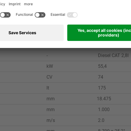
U.M.
MPT 18g
-
Diesel CAT 2,8l
kW
55,4
CV
74
lt
175
mm
18.475
mm
1.000
m/s
2.0