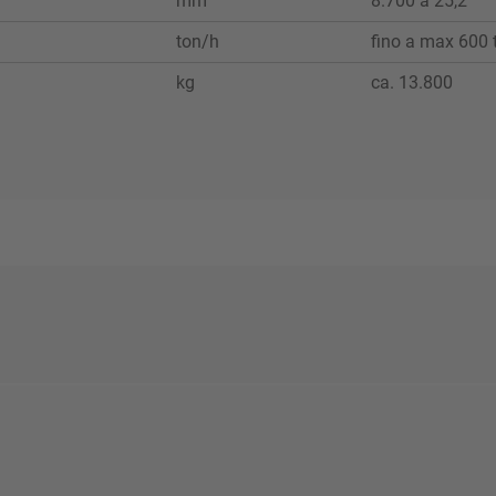
mm
8.700 a 25,2°
ton/h
fino a max 600 
kg
ca. 13.800