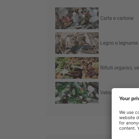
Carta e cartone
Legno e legname
Rifiuti organici, 
Vetro