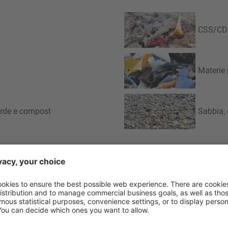
CSS/CD
Materie 
verde e compost
Sabbia, 