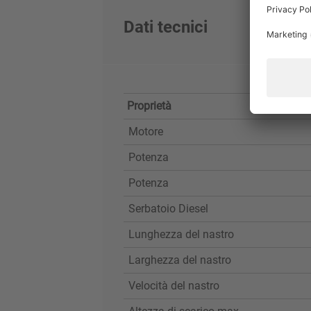
Dati tecnici
Proprietà
Motore
Potenza
Potenza
Serbatoio Diesel
Lunghezza del nastro
Larghezza del nastro
Velocità del nastro