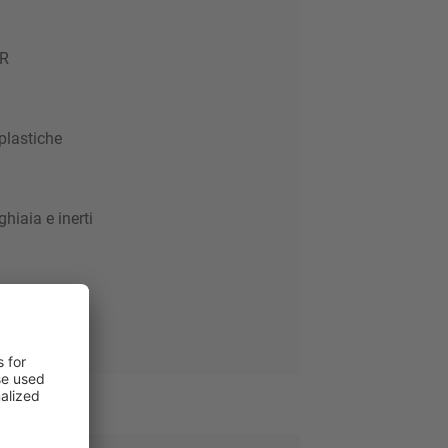
R
plastiche
ghiaia e inerti