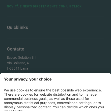
NOVITÀ E NEWS DIRETTAMENTE CON UN CLICK
Quicklinks
Contatto
Ecotec Solution Srl
Via Bolzano, 4
I -
39011
Lana
+39 0473 313 010
info@ecotecsolution.com
COME ARRIVARE