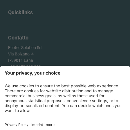
Quicklinks
Contatto
Ecotec Solution Srl
Via Bolzano, 4
I -
39011
Lana
+39 0473 313 010
info@ecotecsolution.com
COME ARRIVARE