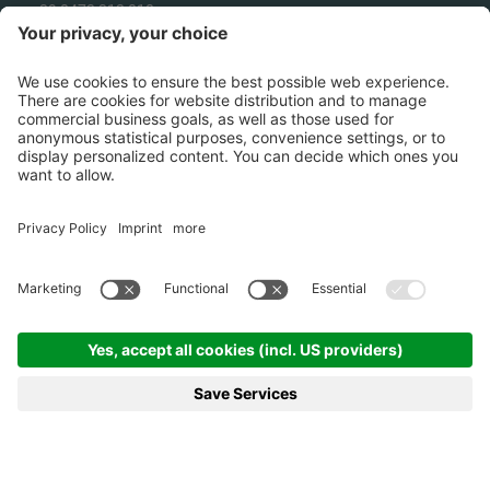
+39 0473 313 010
info@ecotecsolution.com
COME ARRIVARE
©
2026
Ecotec Solution Srl .
P.IVA
02863180218
.
Credits
.
Cookies
.
Informativa
privacy
.
Condizioni generali di
vendita
.
Informativa erogazioni
pubbliche
.
Sitemap
.
produced by