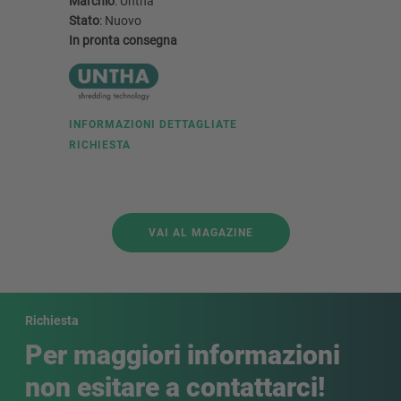
Marchio
: Untha
Marchio
:
Stato
: Nuovo
Stato
: Nu
In pronta consegna
In pronta
INFORMA
RICHIEST
INFORMAZIONI DETTAGLIATE
RICHIESTA
VAI AL MAGAZINE
Richiesta
Per maggiori informazioni
non esitare a contattarci!