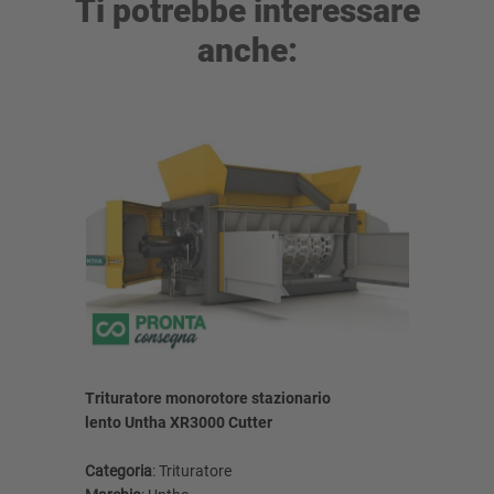
Ti potrebbe interessare
anche:
Trituratore monorotore stazionario
Triturator
lento Untha XR3000 Cutter
elettrico
Categoria
: Trituratore
Categoria