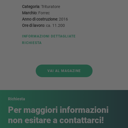
Categoria
: Trituratore
Categoria
Marchio
: Forrec
Marchio
:
Anno di costruzione
: 2016
Anno di c
Ore di lavoro
: ca. 11.200
Ore di lav
INFORMAZIONI DETTAGLIATE
INFORMA
RICHIESTA
RICHIEST
VAI AL MAGAZINE
Richiesta
Per maggiori informazioni
non esitare a contattarci!