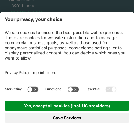
I -
39011
Lana
+39 0473 313 010
info@ecotecsolution.com
COME ARRIVARE
©
2026
Ecotec Solution Srl .
P.IVA
02863180218
.
Credits
.
Cookies
.
Informativa
privacy
.
Condizioni generali di
vendita
.
Informativa erogazioni
pubbliche
.
Sitemap
.
produced by