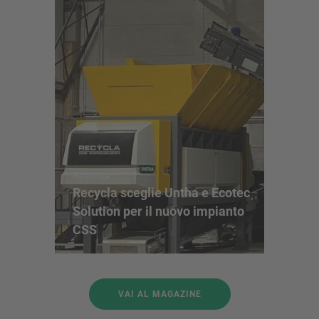
Triturato
lento XR
Referenze
Recycla sceglie Untha e Ecotec
Categoria
Solution per il nuovo impianto
Marchio
:
CSS
Potenza [
Lunghezz
VAI AL MAGAZINE
INFORMA