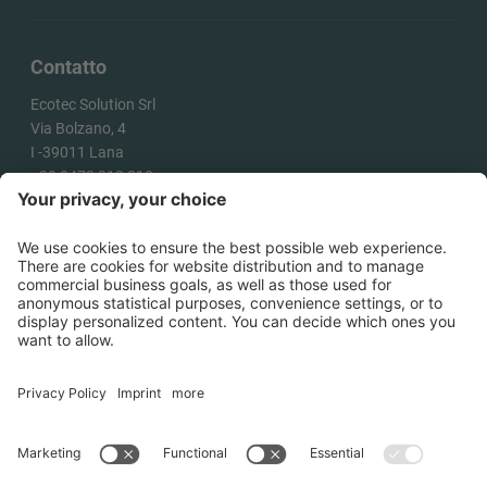
Contatto
Ecotec Solution Srl
Via Bolzano, 4
I -
39011
Lana
+39 0473 313 010
info@ecotecsolution.com
COME ARRIVARE