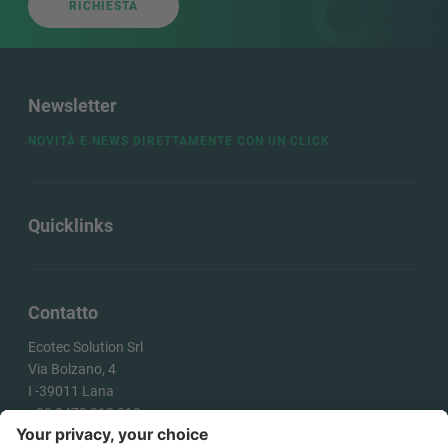
RICHIESTA
Newsletter
NOVITÀ E NEWS DIRETTAMENTE CON UN CLICK
Quicklinks
Contatto
Ecotec Solution Srl
Via Bolzano, 4
I -
39011
Lana
+39 0473 313 010
info@ecotecsolution.com