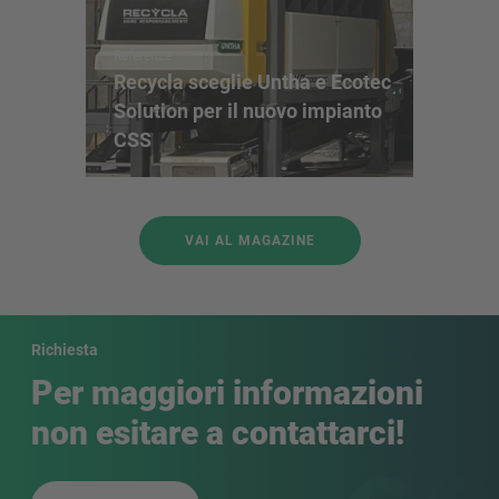
Triturato
lento XR
Referenze
Recycla sceglie Untha e Ecotec
Categoria
Solution per il nuovo impianto
Marchio
:
CSS
Potenza [
Lunghezz
VAI AL MAGAZINE
INFORMA
RICHIEST
Richiesta
Per maggiori informazioni
non esitare a contattarci!