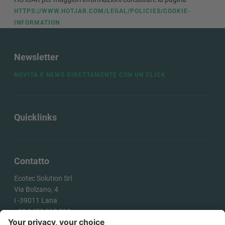
HTTPS://WWW.HOTJAR.COM/LEGAL/POLICIES/COOKIE-
INFORMATION
Newsletter
NOVITÀ E NEWS DIRETTAMENTE CON UN CLICK
Quicklinks
Contatto
Ecotec Solution Srl
Via Bolzano, 4
I -
39011
Lana
+39 0473 313 010
info@ecotecsolution.com