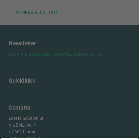
INFORMA
RITORNA ALLA LISTA
RICHIEST
Newsletter
NOVITÀ E NEWS DIRETTAMENTE CON UN CLICK
Quicklinks
Contatto
Ecotec Solution Srl
Via Bolzano, 4
I -
39011
Lana
+39 0473 313 010