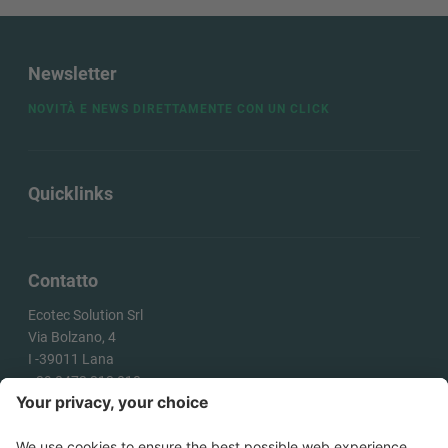
Newsletter
NOVITÀ E NEWS DIRETTAMENTE CON UN CLICK
Quicklinks
Contatto
Ecotec Solution Srl
Via Bolzano, 4
I -
39011
Lana
+39 0473 313 010
info@ecotecsolution.com
COME ARRIVARE