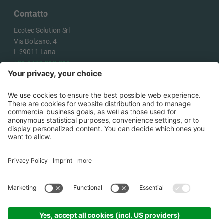
Contatto
Ecotec Solution Srl
Via Bolzano, 4
I -
39011
Lana
+39 0473 313 010
info@ecotecsolution.com
COME ARRIVARE
©
2026
Ecotec Solution Srl .
P.IVA
02863180218
.
Credits
.
Cookies
.
Informativa