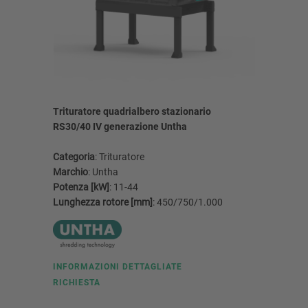
Trituratore quadrialbero stazionario
RS30/40 IV generazione Untha
Refere
Aglio
Categoria
: Trituratore
peri
Marchio
: Untha
UNT
Potenza [kW]
: 11-44
Lunghezza rotore [mm]
: 450/750/1.000
INFORMAZIONI DETTAGLIATE
RICHIESTA