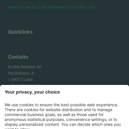
NOVITÀ E NEWS DIRETTAMENTE CON UN CLICK
Quicklinks
Contatto
Ecotec Solution Srl
Via Bolzano, 4
I -
39011
Lana
+39 0473 313 010
info@ecotecsolution.com
COME ARRIVARE