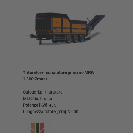
Trituratore monorotore primario MRW
Triturato
1.300 Pronar
Pronar
Categoria
: Trituratore
Categoria
Marchio
: Pronar
Marchio
:
Potenza [kW]
: 405
Potenza [
Lunghezza rotore [mm]
: 3.000
Lunghezza