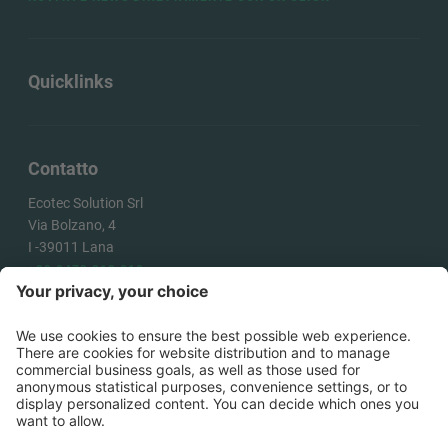
Quicklinks
Contatto
Ecotec Solution Srl
Via Bolzano, 4
I -
39011
Lana
+39 0473 313 010
info@ecotecsolution.com
COME ARRIVARE