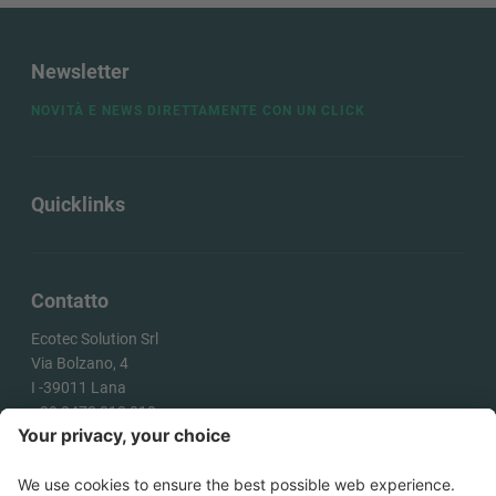
Newsletter
NOVITÀ E NEWS DIRETTAMENTE CON UN CLICK
Quicklinks
Contatto
Ecotec Solution Srl
Via Bolzano, 4
I -
39011
Lana
+39 0473 313 010
info@ecotecsolution.com
COME ARRIVARE