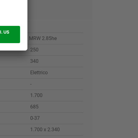
MRW 2.85he
250
340
Elettrico
-
1.700
685
0-37
1.700 x 2.340