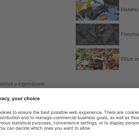
Materie 
Pneumat
Rifiuti 
ustriali e ingombranti