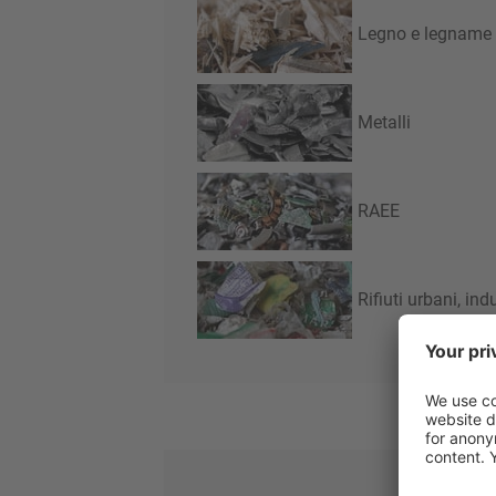
Legno e legname
Metalli
RAEE
Rifiuti urbani, ind