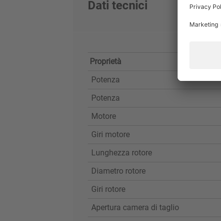
Dati tecnici
Proprietà
Potenza
Potenza
Motore
Giri motore
Lunghezza rotore
Diametro rotore
Giri rotore
Apertura camera di taglio