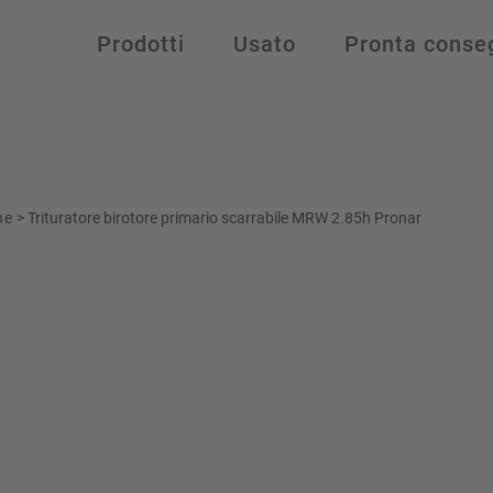
Prodotti
Usato
Pronta conse
he
>
Trituratore birotore primario scarrabile MRW 2.85h Pronar