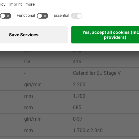
U.M.
MRW 2.85h
kW
310
CV
416
-
Caterpillar EU Stage V
giri/min
2.200
mm
1.700
mm
685
giri/min
0-37
mm
1.700 x 2.340