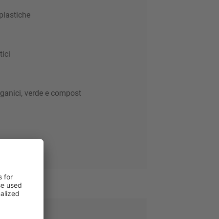
plastiche
ici
organici, verde e compost