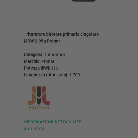
Trituratore birotore primario cingolato
Triturato
MRW 2.85g Pronar
Pronar
Categoria
: Trituratore
Categoria
Marchio
: Pronar
Marchio
:
Potenza [kW]
: 310
Potenza [
Lunghezza rotori [mm]
: 1.700
Lunghezza
INFORMAZIONI DETTAGLIATE
INFORMA
RICHIESTA
RICHIEST