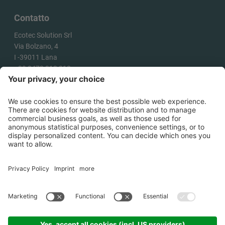
Contatto
Ecotec Solution Srl
Via Bolzano, 4
I -
39011
Lana
+39 0473 313 010
info@ecotecsolution.com
COME ARRIVARE
©
2026
Ecotec Solution Srl .
P.IVA
02863180218
.
Credits
.
Cookies
.
Informativa