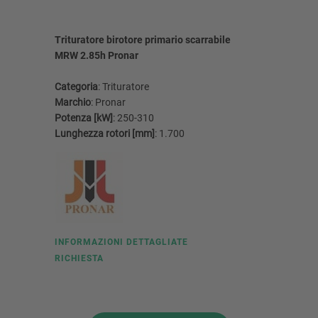
Trituratore birotore primario scarrabile
Triturato
MRW 2.85h Pronar
MRW 2.85
Categoria
: Trituratore
Categoria
Marchio
: Pronar
Marchio
:
Potenza [kW]
: 250-310
Potenza [
Lunghezza rotori [mm]
: 1.700
Lunghezza
INFORMAZIONI DETTAGLIATE
INFORMA
RICHIESTA
RICHIEST