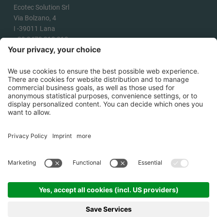
Ecotec Solution Srl
Via Bolzano, 4
I -
39011
Lana
+39 0473 313 010
info@ecotecsolution.com
COME ARRIVARE
©
2026
Ecotec Solution Srl .
P.IVA
02863180218
.
Credits
.
Cookies
.
Informativa
privacy
.
Condizioni generali di
vendita
.
Informativa erogazioni