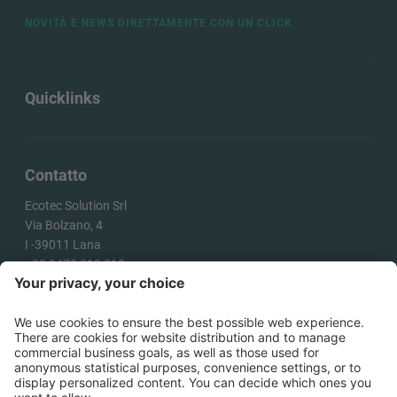
NOVITÀ E NEWS DIRETTAMENTE CON UN CLICK
Quicklinks
Contatto
Ecotec Solution Srl
Via Bolzano, 4
I -
39011
Lana
+39 0473 313 010
info@ecotecsolution.com
COME ARRIVARE