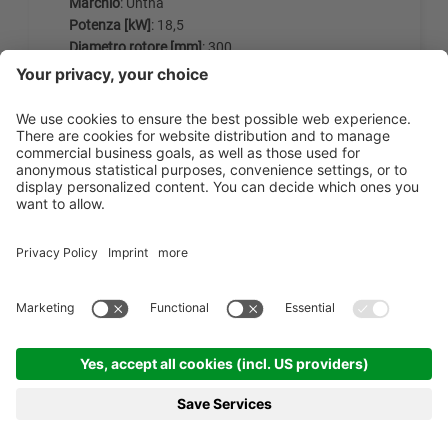
Marchio
: Untha
Potenza [kW]
: 18,5
Diametro rotore [mm]
: 300
INFORMAZIONI DETTAGLIATE
RICHIESTA