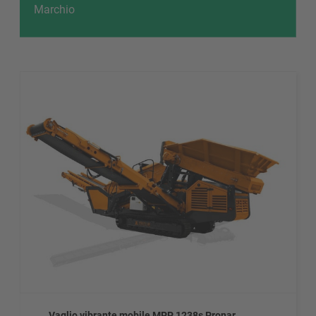
Marchio
Vaglio vibrante mobile MPP 1238s Pronar