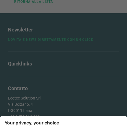
RITORNA ALLA LISTA
Newsletter
NOVITÀ E NEWS DIRETTAMENTE CON UN CLICK
Quicklinks
Contatto
Ecotec Solution Srl
Via Bolzano, 4
I -
39011
Lana
+39 0473 313 010
info@ecotecsolution.com