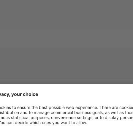
U.M.
NxtCut 825- TD62
Nx
t
800
t
250