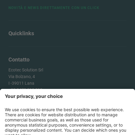
NOVITÀ E NEWS DIRETTAMENTE CON UN CLICK
Quicklinks
Contatto
Ecotec Solution Srl
Via Bolzano, 4
I -
39011
Lana
+39 0473 313 010
info@ecotecsolution.com
COME ARRIVARE