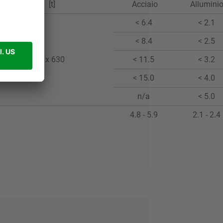
[t]
Acciaio
Allumini
< 6.4
< 2.1
< 8.4
< 2.5
2 x 630
< 11.5
< 3.2
< 15.0
< 4.0
n/a
< 5.0
4.8 - 5.9
2.1 - 2.4