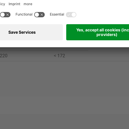
tro [mm]
Lunghezza [mm]
[kW]
140
< 175
155
< 195
175
< 220
2 x 90
195
< 245
220
< 172