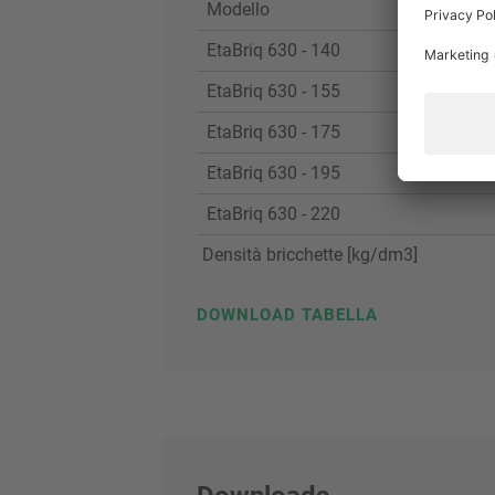
Modello
Diame
EtaBriq 630 - 140
EtaBriq 630 - 155
EtaBriq 630 - 175
EtaBriq 630 - 195
EtaBriq 630 - 220
Densità bricchette [kg/dm3]
DOWNLOAD TABELLA