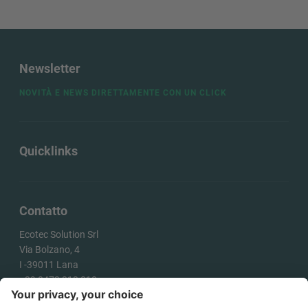
Newsletter
NOVITÀ E NEWS DIRETTAMENTE CON UN CLICK
Quicklinks
Contatto
Ecotec Solution Srl
Via Bolzano, 4
I -
39011
Lana
+39 0473 313 010
info@ecotecsolution.com