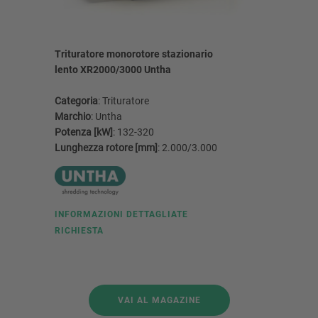
Trituratore monorotore stazionario
Triturato
lento XR2000/3000 Untha
RS30/40 
Categoria
: Trituratore
Categoria
Marchio
: Untha
Marchio
:
Potenza [kW]
: 132-320
Potenza [
Lunghezza rotore [mm]
: 2.000/3.000
Lunghezz
INFORMAZIONI DETTAGLIATE
INFORMA
RICHIESTA
RICHIEST
VAI AL MAGAZINE